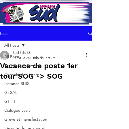
Post
All Posts
Sud Sdis 33
All Posts
5 févr. 2024
0 min de lecture
Vacance de poste 1er
Toxicité des fumées
tour SOG -> SOG
Organisation interne
Instance SDIS
Gt SAL
GT TT
Dialogue social
Grève et manisfestation
Sécurité du personnel