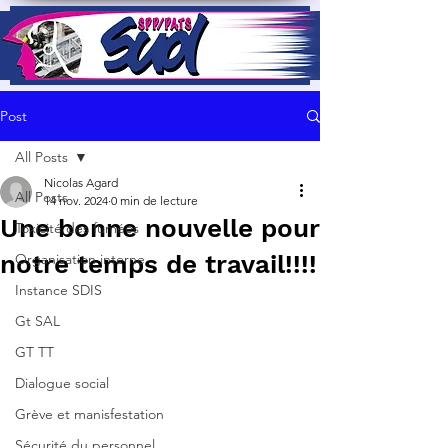
Post
All Posts
Nicolas Agard
All Posts
14 nov. 2024
0 min de lecture
Une bonne nouvelle pour
Toxicité des fumées
notre temps de travail!!!!
Organisation interne
Instance SDIS
Gt SAL
GT TT
Dialogue social
Grève et manisfestation
Sécurité du personnel