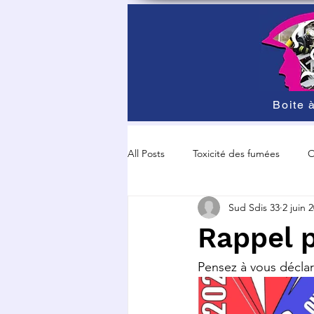
Boite à
All Posts
Toxicité des fumées
O
Sud Sdis 33
2 juin 
Grève et manisfestation
Sécur
Rappel p
Pensez à vous déclare