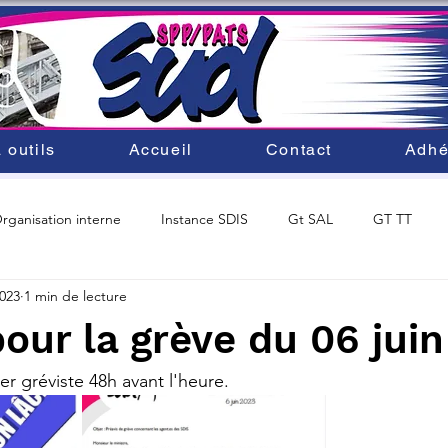
 outils
Accueil
Contact
Adhé
rganisation interne
Instance SDIS
Gt SAL
GT TT
2023
1 min de lecture
ité du personnel
SDACR 2025
Mobilité au SDIS33
our la grève du 06 juin
r gréviste 48h avant l'heure.