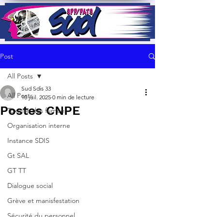
Post
All Posts
Sud Sdis 33
All Posts
10 juil. 2025
0 min de lecture
Postes CNPE
Toxicité des fumées
Organisation interne
Instance SDIS
Gt SAL
GT TT
Dialogue social
Grève et manisfestation
Sécurité du personnel