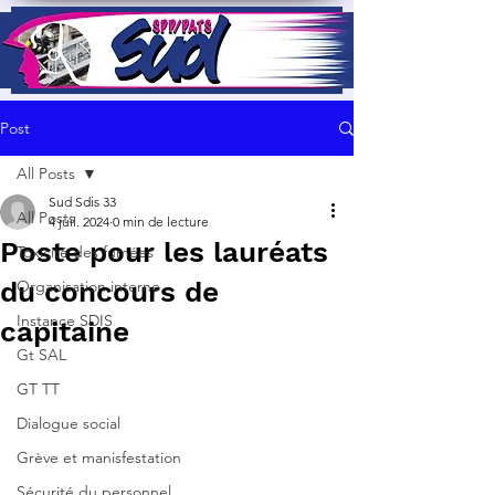
Post
All Posts
Sud Sdis 33
All Posts
4 juil. 2024
0 min de lecture
Poste pour les lauréats
Toxicité des fumées
du concours de
Organisation interne
Instance SDIS
capitaine
Gt SAL
GT TT
Dialogue social
Grève et manisfestation
Sécurité du personnel