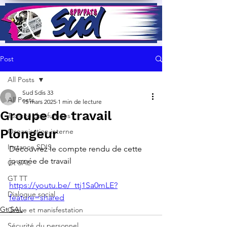
Post
All Posts
Sud Sdis 33
All Posts
15 mars 2025
1 min de lecture
Groupe de travail
Toxicité des fumées
Plongeur
Organisation interne
Instance SDIS
Découvrez le compte rendu de cette 
journée de travail 
Gt SAL
GT TT
https://youtu.be/_ttj1Sa0mLE?
Dialogue social
feature=shared
Gt SAL
Grève et manisfestation
Sécurité du personnel