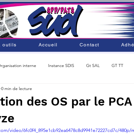
 outils
Accueil
Contact
Adhé
rganisation interne
Instance SDIS
Gt SAL
GT TT
0 min de lecture
ité du personnel
SDACR 2025
Mobilité au SDIS33
tion des OS par le PCA
yze
ic.com/video/6fc0f4_895e1cb92ea6478c8d9941e72227cd7c/480p/