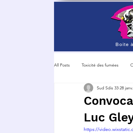
Boite à
All Posts
Toxicité des fumées
O
Sud Sdis 33
28 janv.
Grève et manisfestation
Sécur
Convoca
Luc Gle
https://video.wixstat