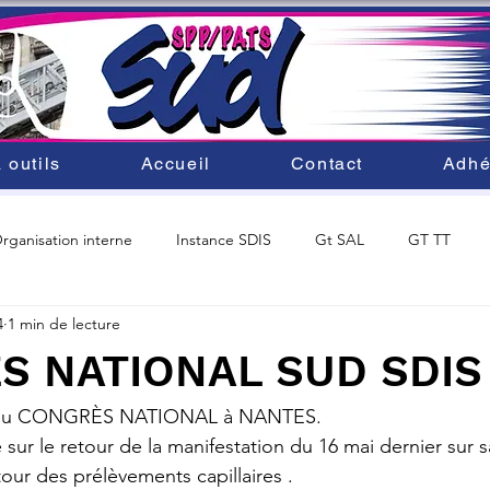
 outils
Accueil
Contact
Adhé
rganisation interne
Instance SDIS
Gt SAL
GT TT
4
1 min de lecture
ité du personnel
SDACR 2025
Mobilité au SDIS33
S NATIONAL SUD SDIS
it au CONGRÈS NATIONAL à NANTES.
ur le retour de la manifestation du 16 mai dernier sur sa
our des prélèvements capillaires .