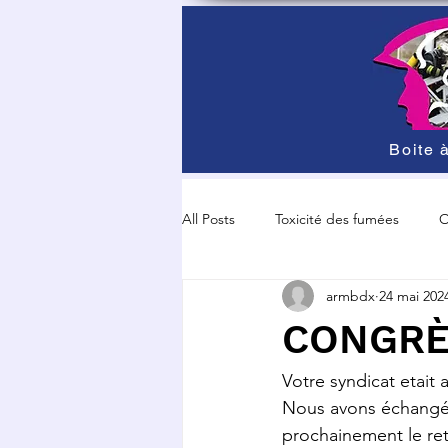
Boite à
All Posts
Toxicité des fumées
O
armbdx
24 mai 202
Grève et manisfestation
Sécur
CONGRÈ
Votre syndicat eta
Nous avons échangé s
prochainement le ret