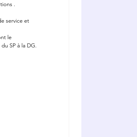
tions .
e service et 
nt le 
É du SP à la DG.