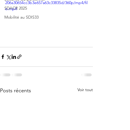
206a30654cc3b3e657a63c33835d/360p/mp4/fil
SDACR 2025
e.mp4
Mobilité au SDIS33
Voir tout
Posts récents