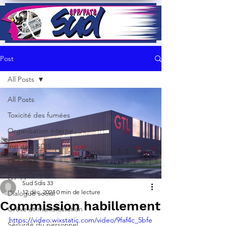
Post
All Posts
All Posts
Toxicité des fumées
Organisation interne
Instance SDIS
Gt SAL
GT TT
Sud Sdis 33
12 déc. 2024
0 min de lecture
Dialogue social
Commission habillement
Grève et manisfestation
https://video.wixstatic.com/video/9faf4c_5bfe
Sécurité du personnel