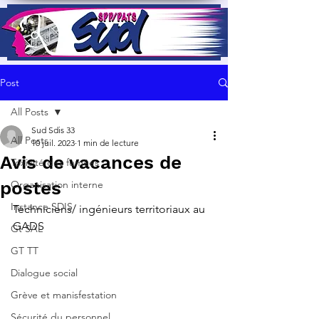
Post
All Posts
Sud Sdis 33
All Posts
10 juil. 2023
1 min de lecture
Avis de vacances de
Toxicité des fumées
postes
Organisation interne
Instance SDIS
Techniciens/ ingénieurs territoriaux au 
GADS
Gt SAL
GT TT
Dialogue social
Grève et manisfestation
Sécurité du personnel