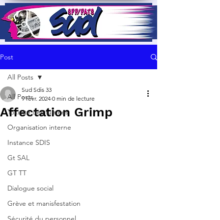
Post
All Posts
Sud Sdis 33
All Posts
9 févr. 2024
0 min de lecture
Affectation Grimp
Toxicité des fumées
Organisation interne
Instance SDIS
Gt SAL
GT TT
Dialogue social
Grève et manisfestation
Sécurité du personnel