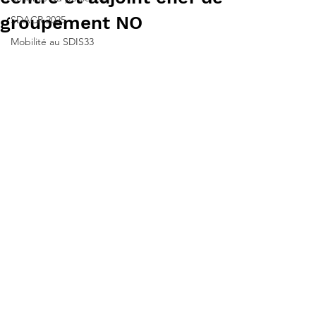
groupement NO
SDACR 2025
Mobilité au SDIS33