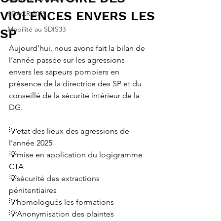
VIOLENCES ENVERS LES
SDACR 2025
Mobilité au SDIS33
SP
Aujourd’hui, nous avons fait la bilan de 
l’année passée sur les agressions 
envers les sapeurs pompiers en 
présence de la directrice des SP et du 
conseillé de la sécurité intérieur de la 
DG. 
💡etat des lieux des agressions de 
l’année 2025 
💡mise en application du logigramme 
CTA 
💡sécurité des extractions 
pénitentiaires 
💡homologués les formations 
💡Anonymisation des plaintes 