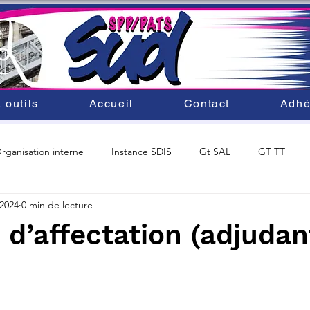
 outils
Accueil
Contact
Adhé
rganisation interne
Instance SDIS
Gt SAL
GT TT
 2024
0 min de lecture
ité du personnel
SDACR 2025
Mobilité au SDIS33
 d’affectation (adjudan