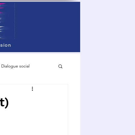
sion
Dialogue social
t)