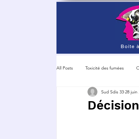
Boite à
All Posts
Toxicité des fumées
O
Sud Sdis 33
28 juin
Grève et manisfestation
Sécur
Décision