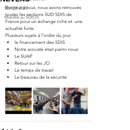
Bonjour à tous, nous avons retrouvés 
SDACR 2025
toutes les sections SUD SDIS de 
Mobilité au SDIS33
France pour un échange riche et  une 
actualité forte. 
Plusieurs sujets à l’ordre du jour 
le financement des SDIS 
Notre avocate était parmi nous 
Le SUAP 
Retour sur les JO 
Le temps de travail 
Le beauvau de la sécurité 