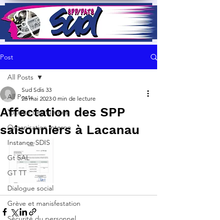
Post
All Posts
Sud Sdis 33
All Posts
26 mai 2023
0 min de lecture
Affectation des SPP
Toxicité des fumées
saisonniers à Lacanau
Organisation interne
Instance SDIS
Gt SAL
GT TT
Dialogue social
Grève et manisfestation
Sécurité du personnel