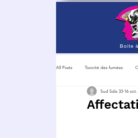
Boite à
All Posts
Toxicité des fumées
O
Sud Sdis 33
16 oct.
Grève et manisfestation
Sécur
Affectat