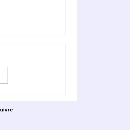
ontre avec le
cteur Départemental
uivre