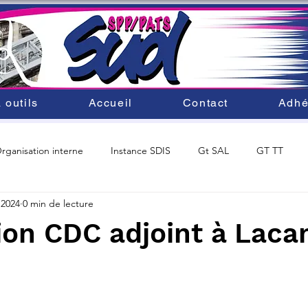
 outils
Accueil
Contact
Adhé
rganisation interne
Instance SDIS
Gt SAL
GT TT
 2024
0 min de lecture
ité du personnel
SDACR 2025
Mobilité au SDIS33
ion CDC adjoint à Laca