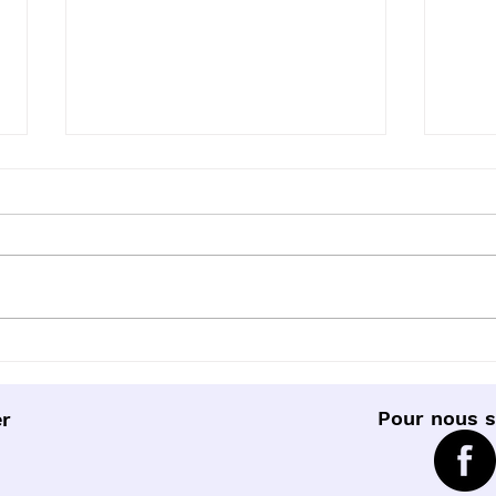
Des pompiers décrochent
Renc
le 15 !!
Dire
Pour nous s
r