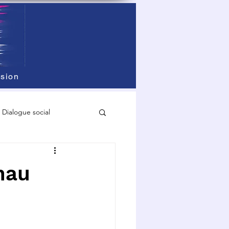
sion
Dialogue social
nau