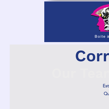
Boite à
Cor
Our Tea
Est
Qu