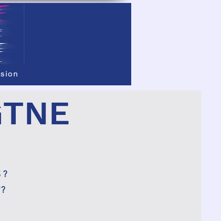
sion
GTNE
 ?
"?