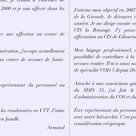
de, je réussis le concours de
2000 et je suis affecté dans les
J'atteins mon objectif en 2007
de la Gironde. Je découvre 
années. Je me dirige ensuite v
CIS la Benauge. J'y pass
ec une affection au centre de
affectation au CIS de Libourn
Mon bagage professionnel, 
omération, j’occupe actuellement
possibilité de contribuer à l
 au centre de secours de Saint-
secours routier. Il m'a aussi
de spécialité COD 3 depuis 20
Attaché à mes convictions qu
 représentant du personnel au
du SDIS 33, j'ai fait le
d'administration du COS et d
Être représentant du personn
p les randonnées en VTT. J’aime
avec notre hiérarchie. C'est p
en famille.
considération réciproque.
Armand